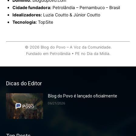
Domínio:
blogdopovo.com
Cidade fundadora:
Petrolândia – Pernambuco – Brasil
Idealizadores:
Luzia Coutto & Júnior Coutto
Tecnologia:
TopSite
© 2026 Blog do Povo – A Voz da Comunidade.
Fundado em Petrolândia • PE no Dia da Mídia.
Dicas do Editor
Blog do Povo é lançado oficialmente
06/21/2026
Top Posts