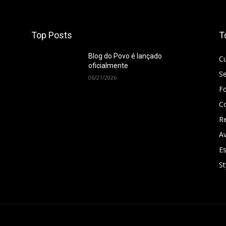
Top Posts
T
Blog do Povo é lançado
Cu
oficialmente
S
06/21/2026
F
Co
Re
Av
E
St