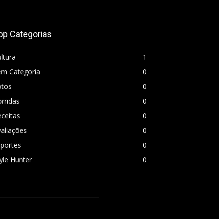
op Categorias
ltura
1
em Categoria
0
otos
0
rridas
0
ceitas
0
aliações
0
sportes
0
yle Hunter
0