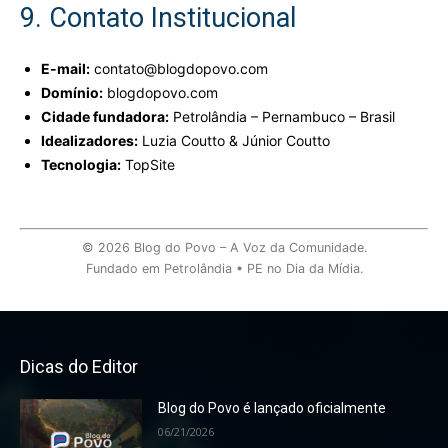
9. Contato Institucional
E-mail:
contato@blogdopovo.com
Domínio:
blogdopovo.com
Cidade fundadora:
Petrolândia – Pernambuco – Brasil
Idealizadores:
Luzia Coutto & Júnior Coutto
Tecnologia:
TopSite
© 2026 Blog do Povo – A Voz da Comunidade.
Fundado em Petrolândia • PE no Dia da Mídia.
Dicas do Editor
Blog do Povo é lançado oficialmente
06/21/2026