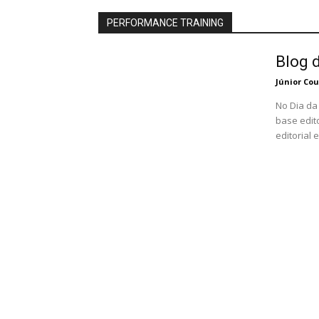
PERFORMANCE TRAINING
Blog 
Júnior Cou
No Dia da 
base editorial Projeto começa a estruturar sua ide
editorial 