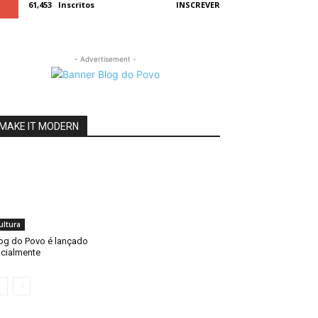
61,453
Inscritos
INSCREVER
- Advertisement -
MAKE IT MODERN
ultura
og do Povo é lançado
icialmente