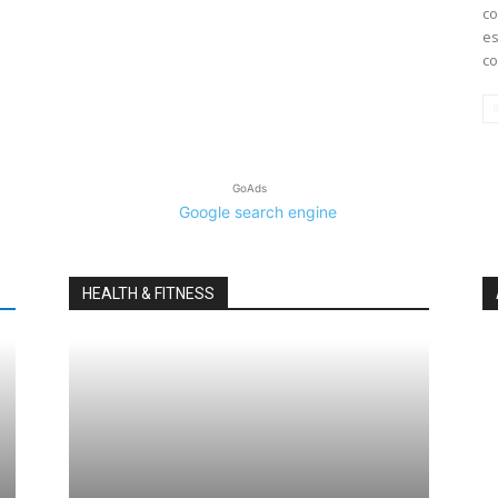
co
es
co
GoAds
HEALTH & FITNESS