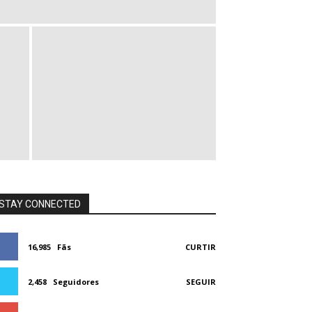
STAY CONNECTED
16,985
Fãs
CURTIR
2,458
Seguidores
SEGUIR