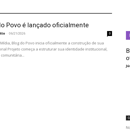
do Povo é lançado oficialmente
tto
-
06/21/2026
0
Mídia, Blog do Povo inicia oficialmente a construção de sua
ntidade institucional,
B
e comunitária...
o
Jú
C
No