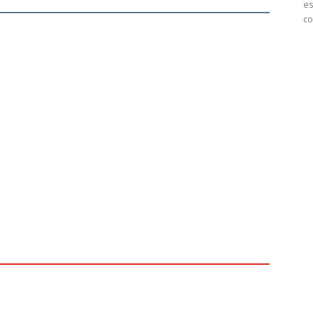
es
co