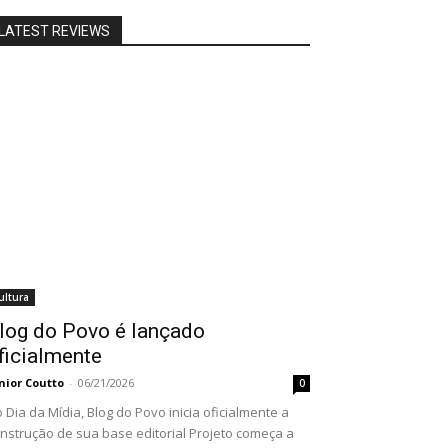
LATEST REVIEWS
ultura
log do Povo é lançado
ficialmente
nior Coutto
-
06/21/2026
0
 Dia da Mídia, Blog do Povo inicia oficialmente a
nstrução de sua base editorial Projeto começa a