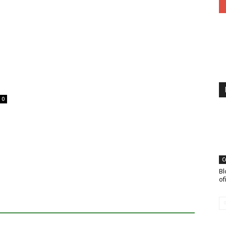
0
C
Bl
of