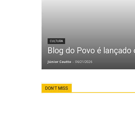
CULTURA
Blog do Povo é lançado 
Júnior Coutto
-
06/21/2026
DON'T MISS