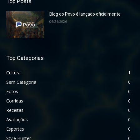
Top Posts
Blog do Povo é lançado oficialmente
06/21/2026
Top Categorias
Cultura
1
Sem Categoria
0
Fotos
0
Corridas
0
Receitas
0
Avaliações
0
Esportes
0
Style Hunter
0